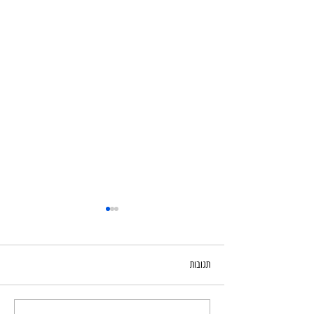
תגובות
היווצרותן של מערות