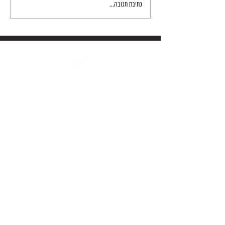
כתיבת תגובה...
יש לכם שאלה? פנו אלינו
באמצעות הטופס הבא:
שם
טלפון
דואר אלקטרוני