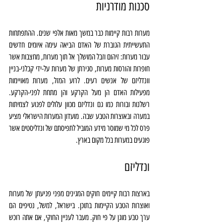
סכנות מודרניות
מערות רבות קיימות כבר במשך מאות אלפי שנים. ההתפתחות 
התעשייתית הגוברת של האדם הביאה עימה איומים חדשים 
עבור מערות: זיהום וזבל המושלך אל תוך מערות, מחצבות אשר 
חופרות והורסות מערות, סגירתן של מערות על-ידי קבלני-בניין 
וונדליזם של אנשים רעים. לרוע המזל, מערות מאויימות 
מפעילות האדם הן מעל הקרקע והן מתחת לפני-הקרקע. 
רשלנות ובורות כמו גם ונדליזם מכוון עלולים לפגוע לצמיתות 
במערה ובאוצרות הטבע שבה. מועדון המערות הישראלי מציע 
פרס לכל מי שמוסר מידע המוביל לתפיסתם של ונדליסטים אשר 
פוגעים במערות בכל מקום בארץ. 
ונדליזם
בארצות רבות קיימים חוקים המגינים מפני פגיעתן של מערות 
ואוצרות הטבע הקיימות בתוכן. בישראל, למשל, נטיפים הם 
ערך טבע מוגן על פי חוק. מעבר לעניין החוקי, אם אתה רוכש 