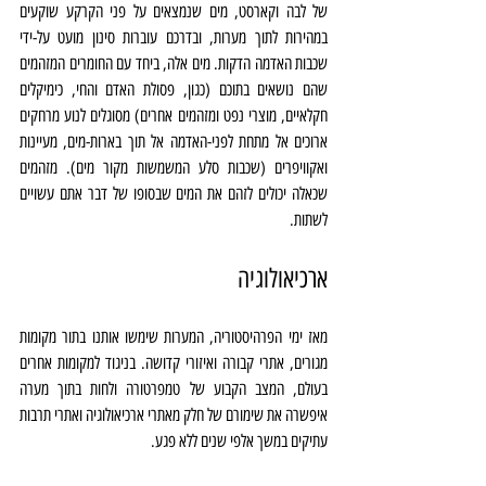
של לבה וקארסט, מים שנמצאים על פני הקרקע שוקעים 
במהירות לתוך מערות, ובדרכם עוברות סינון מועט על-ידי 
שכבות האדמה הדקות. מים אלה, ביחד עם החומרים המזהמים 
שהם נושאים בתוכם (כגון, פסולת האדם והחי, כימיקלים 
חקלאיים, מוצרי נפט ומזהמים אחרים) מסוגלים לנוע מרחקים 
ארוכים אל מתחת לפני-האדמה אל תוך בארות-מים, מעיינות 
ואקוויפרים (שכבות סלע המשמשות מקור מים). מזהמים 
שכאלה יכולים לזהם את המים שבסופו של דבר אתם עשויים 
לשתות. 
ארכיאולוגיה
מאז ימי הפרהיסטוריה, המערות שימשו אותנו בתור מקומות 
מגורים, אתרי קבורה ואיזורי קדושה. בניגוד למקומות אחרים 
בעולם, המצב הקבוע של טמפרטורה ולחות בתוך מערה 
איפשרה את שימורם של חלק מאתרי ארכיאולוגיה ואתרי תרבות 
עתיקים במשך אלפי שנים ללא פגע. 