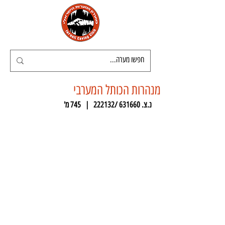
מנהרות הכותל המערבי
נ.צ. 631660 /222132   |   745 מ'