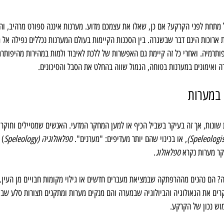
מתחת לפני הקרקע? אם כן, שאלו את עצמכם מדוע. מערנות איננה ספורט מרהיב, והי
ת ארוכות הינם דבר שבשגרה. בין הסכנות הקיימות בעולם המערנות נכללים נפילה אל ת
ותרמיה. ואחרי כל זה קיימת גם האפשרות של ללכת לאיבוד ולמות במהירות מהיפותרמ
 ואימונים במערנות בטוחה, הגמול שווה בהחלט את הסבל והסיכונים.
במערות
ונות, אך זה בעיקר בשביל הכיף או למען המחקר המדעי. האנשים שמטיילים וחוקרים
, או בכינוי שהם יותר מעדיפים: "מערנים". 
ספלאולוגיה (Speleology
) 
ר מערות נקרא 
ספלאולוג
.
 הם נהנים מההרפתקה שבמציאת מעברים חדשים או גילוי מקומות חבויים מן העין. 
רים את הגאולוגיה והביולוגיה שבמערה והם מנקים מערות ומתקנים תצורות סלע שבו
מוש נכון של הקרקע.