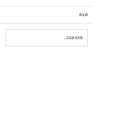
תגובות
מערת זוטייה
כתיבת תגובה...
יש לכם שאלה? פנו אלינו
באמצעות הטופס הבא:
שם
טלפון