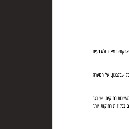
ליהנות מהמערה. המקום מהווה פינה מקסימה ושקטה להיסתתר בה מחום הקיץ בצל התאנים. הקרקע בתוך המערה אבקתית מאוד ולא נעים 
סביב הבולען נוצרו טרשים בעקבות בליה קראסטית. כמו כן, ניתן להבחין באופק בכרמים למרגלות הכפר מיס א-ג'בל שבלבנון. על המערה 
האגדות שהתפתחו סביב המערה מספרות על חפצים ואנשים שנפלו או הושלכו אל המערה והופיעו בריאים ושלמים במעיינות רחוקים. יש בכך 
מקצת מן האמת, כיוון שהמים המתנקזים אל המערה ונעלמים בתוך הבולען מעשירים את מי התהום ומופיעים שוב בנקודות רחוקות יותר 