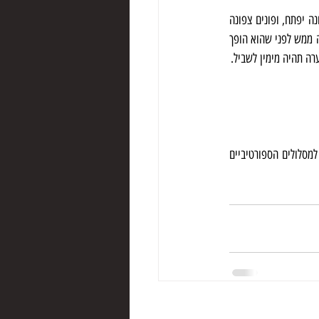
פונים מכביש 90 (בקטע שבין צומת עמיעד לצומת הגומא) בצומת כוח, לכביש 899, עולים ועוברים את הפנייה למחנה יפתח, ופונים צפונה 
בכביש 886 לכיוון מנרה. לאחר כ 7ק"מ, פונים שמאלה לכביש צדדי שהופך לדרך עפר. מחנים את האוטו בפנייה החדה ממש לפני שהוא הופך 
ערה תהיה מימין לשביל.
המסלולים בנזר אינם ארוכים מאד. הארוכים ביותר הם של 25מ', חבל הובלה של 50מ' יספיק להם בקלות. למסלולים הספורטיביים 