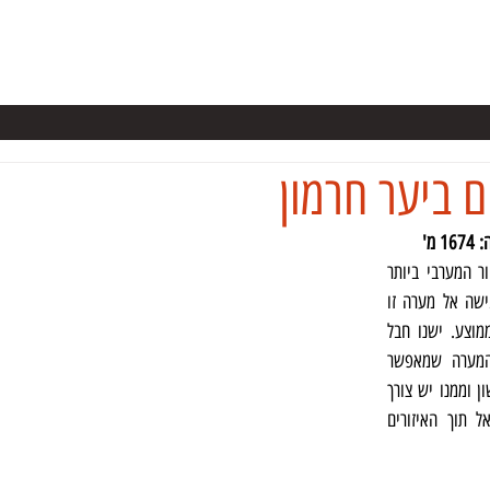
ערות בישראל
קורס מערנות
מידע
ספרים
NSS
כתבו על
 ביער חרמון
המערה נמצאת בצד דרום באיזור המערבי ביותר 
של דולינה הצמודה לכביש. הגישה אל מערה זו 
דרך פתח צר בגודל של אדם ממוצע. ישנו חבל 
סנפלינג קשור סמוך לפתח המערה שמאפשר 
ירידה בעזרתו אל המפלס הראשון וממנו יש צורך 
להביא חבל נוסף כדי לרדת אל תוך האיזורים 