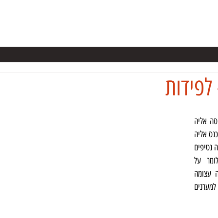
ערות בישראל
קורס מערנות
מידע
ספרים
NSS
כתבו על
לפידות
מערה קרסטית נחמדה אך הכניסה אליה 
אינה פשוטה (10 מ'). ניתן להיכנס אליה 
בעזרת חבל בלבד. קיימים במערה נטיפים 
ואוכלוסיית עטלפים. קשה לומר על 
המערה שהיא קטנה - המערה עצומה 
ועמוקה ומאוד מומלצת למערנים 