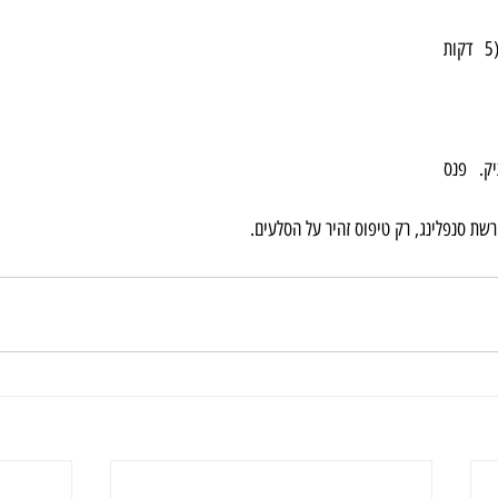
מגיעים דרך מושב לפידות (5 דקות 
מומלץ להיכנס ללא תיק. פנס 
רשת סנפלינג, רק טיפוס זהיר על הסלעים.