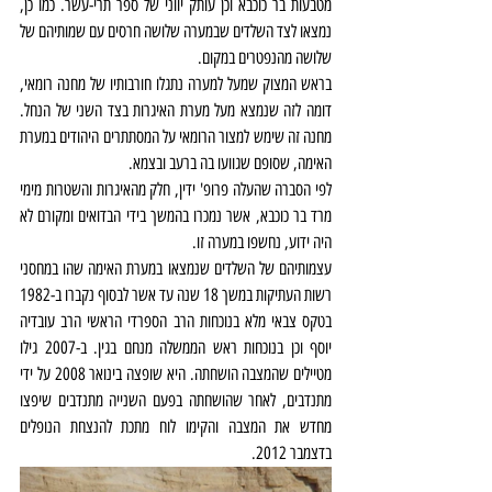
מטבעות בר כוכבא וכן עותק יווני של ספר תרי-עשר. כמו כן, 
נמצאו לצד השלדים שבמערה שלושה חרסים עם שמותיהם של 
שלושה מהנפטרים במקום.
בראש המצוק שמעל למערה נתגלו חורבותיו של מחנה רומאי, 
דומה לזה שנמצא מעל מערת האיגרות בצד השני של הנחל. 
מחנה זה שימש למצור הרומאי על המסתתרים היהודים במערת 
האימה, שסופם שגוועו בה ברעב ובצמא.
לפי הסברה שהעלה פרופ' ידין, חלק מהאיגרות והשטרות מימי 
מרד בר כוכבא, אשר נמכרו בהמשך בידי הבדואים ומקורם לא 
היה ידוע, נחשפו במערה זו.
עצמותיהם של השלדים שנמצאו במערת האימה שהו במחסני 
רשות העתיקות במשך 18 שנה עד אשר לבסוף נקברו ב-1982 
בטקס צבאי מלא בנוכחות הרב הספרדי הראשי הרב עובדיה 
יוסף וכן בנוכחות ראש הממשלה מנחם בגין. ב-2007 גילו 
מטיילים שהמצבה הושחתה. היא שופצה בינואר 2008 על ידי 
מתנדבים, לאחר שהושחתה בפעם השנייה מתנדבים שיפצו 
מחדש את המצבה והקימו לוח מתכת להנצחת הנופלים 
בדצמבר 2012.