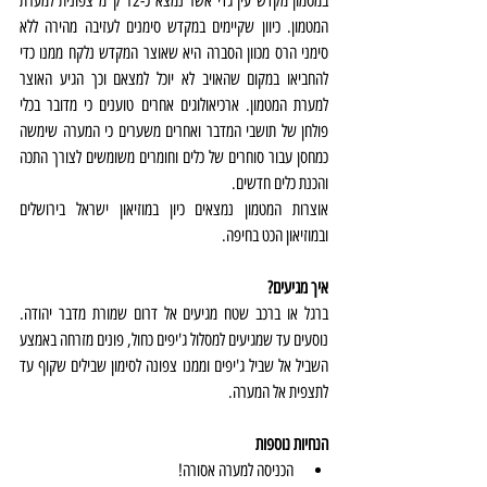
במטמון מקדש עין גדי אשר נמצא כ-12 ק"מ צפונית למערת 
המטמון. כיוון שקיימים במקדש סימנים לעזיבה מהירה ללא 
סימני הרס מכוון הסברה היא שאוצר המקדש נלקח ממנו כדי 
להחביאו במקום שהאויב לא יוכל למצאם וכך הגיע האוצר 
למערת המטמון. ארכיאולוגים אחרים טוענים כי מדובר בכלי 
פולחן של תושבי המדבר ואחרים משערים כי המערה שימשה 
כמחסן עבור סוחרים של כלים וחומרים משומשים לצורך התכה 
והכנת כלים חדשים.
אוצרות המטמון נמצאים כיון במוזיאון ישראל בירושלים 
ובמוזיאון הכט בחיפה.
איך מגיעים?
ברגל או ברכב שטח מגיעים אל דרום שמורת מדבר יהודה. 
נוסעים עד שמגיעים למסלול ג'יפים כחול, פונים מזרחה באמצע 
השביל אל שביל ג'יפים וממנו צפונה לסימון שבילים שקוף עד 
לתצפית אל המערה.
הנחיות נוספות
הכניסה למערה אסורה!