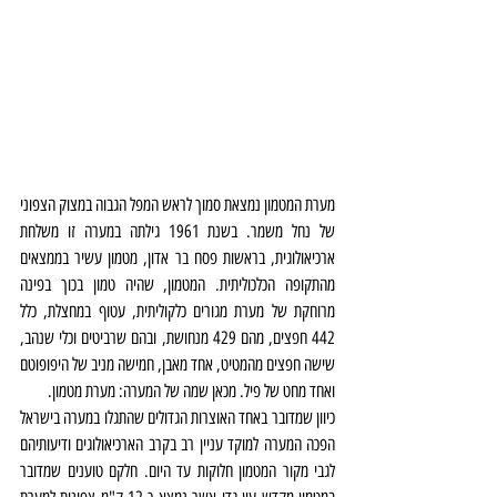
מערת המטמון נמצאת סמוך לראש המפל הגבוה במצוק הצפוני 
של נחל משמר. בשנת 1961 גילתה במערה זו משלחת 
ארכיאולוגית, בראשות פסח בר אדון, מטמון עשיר בממצאים 
מהתקופה הכלכוליתית. המטמון, שהיה טמון בכוך בפינה 
מרוחקת של מערת מגורים כלקוליתית, עטוף במחצלת, כלל 
442 חפצים, מהם 429 מנחושת, ובהם שרביטים וכלי שנהב, 
שישה חפצים מהמטיט, אחד מאבן, חמישה מניב של היפופוטם 
ואחד מחט של פיל. מכאן שמה של המערה: מערת מטמון.
כיוון שמדובר באחד האוצרות הגדולים שהתגלו במערה בישראל 
הפכה המערה למוקד עניין רב בקרב הארכיאולוגים ודיעותיהם 
לגבי מקור המטמון חלוקות עד היום. חלקם טוענים שמדובר 