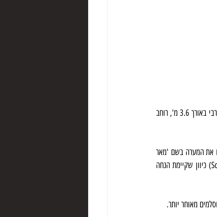
באורך של 14.4 מ', ברוחב של 8 מ' ובגובה של 5 מ', עם גומחה קטנה בקיר הדרומי שלה וחדר נוסף חצוב בקיר המערבי באורך 3.6 מ', רוחב 
כינוי המערה בערבית (אלח'צ'ר) פירושו 'ירוק' כיוון שעל פי המסורת 'אליהו חי וירוק תמיד'. הערבים הנוצרים מכנים את המערה בשם 'מאר 
אליאס', כלומר 'אליהו הקדוש'.הנוצרים האירופאים מכנים את המערה בשם 'מדרש הנביאים' (School of Prophets) כיוון שקיימת הנחה 