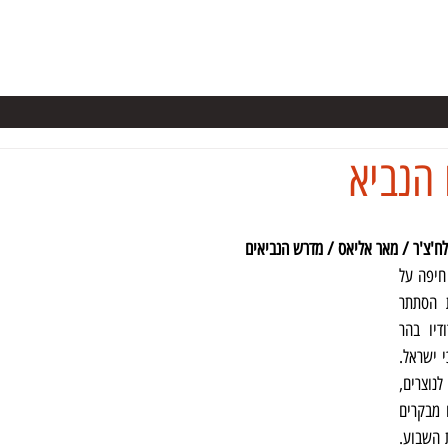
ערות בישראל
קורס מערנות
מידע
ספרים
NSS
כתבו על
הנביא
לח'צ'ר / מאר אליאס / מדרש הנביאים
מערת אליהו שוכנת בתוך העיר חיפה על 
צלע הר הכרמל. לפי המסורת הסתתר 
בתוכה אליהו הנביא בעת נדודיו בהר 
הכרמל לאחר שנרדף על-ידי מלכי ישראל. 
המערה קדושה ליהודים, לנוצרים, 
למוסלמים ולדרוזים כאחד ורבים מבקרים 
בה לצורך תפילה במשך כל ימות השבוע. 