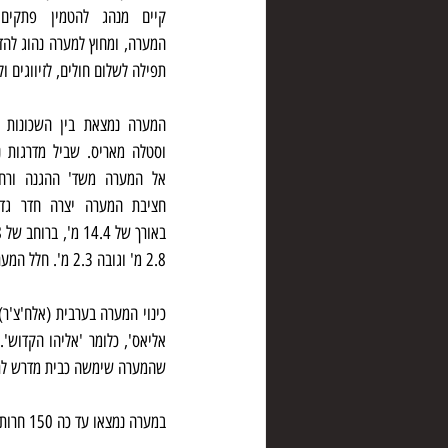
תפילה לשלום חולים, לזיווגים ול
2.8 מ' וגובה 2.3 מ'. חלל המערה חצוי לשניים: אחד לתפילת גברים והשני לתפילת נשים.
שהמערה שימשה כבית מדרש לתל
במערה נמצאו עד כה 150 חרותות, רובן ביוונית. נראה כי המערה התקדשה לנוצרים בראשית התקופה הביזאנטית ולמוסלמים מאוחר יותר.  