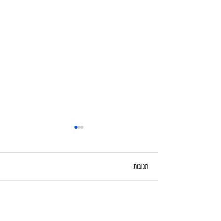
תגובות
עינות אלונה / מי קדם
כתיבת תגובה...