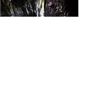
הרי ירושלים
נקבת השילוח
עיר דוד הלא היא ירושלים, ביתם של מלכים ונביאים ומקו
כתיבתם של רוב פרקי התנ"ך, מציעה טיול מים רטוב וקריר
מתחת לחומות ביום חם ולוהט.